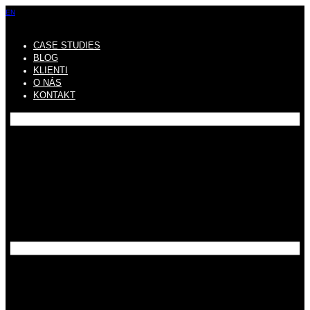
Přejít
EN
k
obsahu
CASE STUDIES
BLOG
KLIENTI
O NÁS
KONTAKT