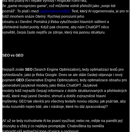
Má text psaný AI i nějaké výhody? Anglické rčení říká,
že „game recognizes game“, což můžeme volně přeložit jako „svoje lidi
poznáš“. To platí i mezi
jazykovými modely.
Text, který AI vygenerovala, je pro ni
totiž mnohem snáze čitelný. Rychleji porozumí jeho
obsahu a i členění. Pomáhá jí třeba vytučňování hlavních sdělení a
přehledné bullet pointy. Když pak chceme, aby nám ChatGPT něco
vysvětlil, čerpá často nejdřív ze zdroje, který má jasnou strukturu.
SEO vs GEO
Nejspíš znáte
SEO
(Search Engine Optimization)
,
tedy optimalizaci textů pro
vyhledávače, jako je třeba Google. Dnes se ale stále časteji objevuje i nový
pojmem
GEO
(Generative Engine Optimization), tedy optimalizace obsahu pro
generativní jazykové modely, jako třeba ChatGPT. Jazykové
modely totiž nejradši čerpají informace z dobře strukturovaných a přehledných
textů, které mají jasné členění, shrnutí a dobře zvýrazněné hlavní
myšlenky. GEO tak otevírá pro všechny textaře novou otázku: jak psát tak, aby
textu rozuměli nejen lidé, ale i nástroje, které ho dál zpracovávají?
Ať už se tedy rozhodnete AI ke psaní využívat, nebo ne, mějte na paměti její
zlozvyky a vždy ji co nejlépe promptujte. Chatovština by neměla
nahradit váš jedinečný tone of voice a osobnost.