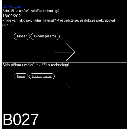
C3 Prague
Sklo očima umělců, sklářů a technologů
18/09/2021
Přijde vám sklo jako fádní materiál? Přesvědčte se, že dokáže překvapovat i
pozlobit.
,
Moser
O čem píšeme
Sklo očima umělců, sklářů a technologů
,
Moser
O čem píšeme
B027