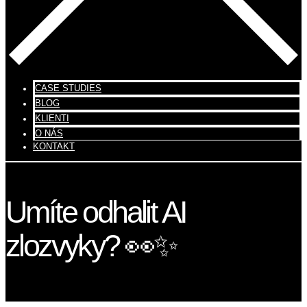
CASE STUDIES
BLOG
KLIENTI
O NÁS
KONTAKT
Umíte odhalit AI
zlozvyky? 👀✨