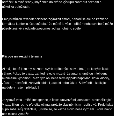
odrážek, hlavně tehdy, když chce do svého výstupu zahrnout seznam o
několika položkách.
Emojis můžou text odlehčit nebo zvýraznit emoci, nehodí se ale do každého
formátu a kontextu. Obecně platí, že méně je více – příliš mnoho symbolů může
působit rušivě a odvádět pozornost od samotného sdělení.
Klíčové univerzální termíny
AI má, stejně jako my, seznam svých oblíbených slov a frází, po kterých často
sáhne. Pokud je v textu zahlédnete, je možné, že autor si umělou inteligencí
minimálně vypomohl. Mezi tyto oblíbené termíny patří například slova klíčový,
zásadní, nicméně, zároveň, oblast, aspekt nebo faktor. Schválně – kolik jich
najdete v našem příkladu?
Jazyková vata umělé inteligence je často univerzální, abstraktní a nicneříkající.
V textu jí jen rychle přeletíte očima, protože vlastně ničím nepřispívá. Proto když
si po sobě svůj text čtete, ujistěte se, že každé slovo nese význam. Slova navíc
bez milosti vymažte.