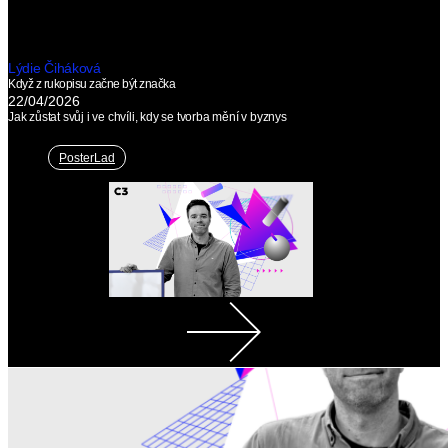
Lýdie Čiháková
Když z rukopisu začne být značka
22/04/2026
Jak zůstat svůj i ve chvíli, kdy se tvorba mění v byznys
PosterLad