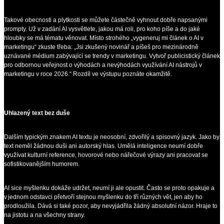
Takové obecnosti a plytkosti se můžete částečně vyhnout dobře napsanými
prompty. Už v zadání AI vysvětlete, jakou má roli, pro koho píše a do jaké
hloubky se má tématu věnovat. Místo strohého „vygeneruj mi článek o AI v
marketingu“ zkuste třeba: „Jsi zkušený novinář a píšeš pro mezinárodně
uznávané médium zabývající se trendy v marketingu. Vytvoř publicistický článek
pro odbornou veřejnost o výhodách a nevýhodách využívání AI nástrojů v
marketingu v roce 2026.“ Rozdíl ve výstupu poznáte okamžitě.
Uhlazený text bez duše
Dalším typickým znakem AI textu je neosobní, zdvořilý a spisovný jazyk. Jako by
text neměl žádnou duši ani autorský hlas. Umělá inteligence neumí dobře
využívat kulturní reference, hovorové nebo nářečové výrazy ani pracovat se
sofistikovanějším humorem.
AI sice myšlenku dokáže udržet, neumí ji ale opustit. Často se proto opakuje a
v jednom odstavci přetvoří stejnou myšlenku do tří různých vět, jen aby ho
prodloužila. Dává si také pozor, aby nevyjádřila žádný absolutní názor. Hraje to
na jistotu a na všechny strany.