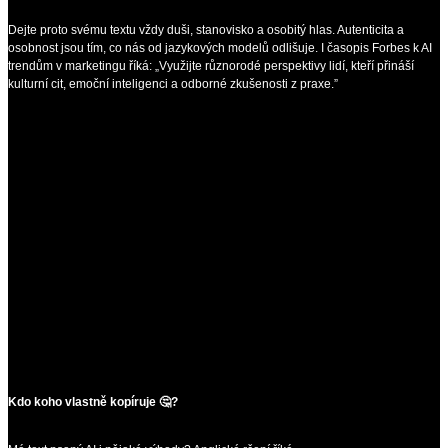
Dejte proto svému textu vždy duši, stanovisko a osobitý hlas. Autenticita a
osobnost jsou tím, co nás od jazykových modelů odlišuje. I časopis Forbes k AI
trendům v marketingu říká: „Využijte různorodé perspektivy lidí, kteří přináší
kulturní cit, emoční inteligenci a odborné zkušenosti z praxe.”
Kdo koho vlastně kopíruje 🤔?