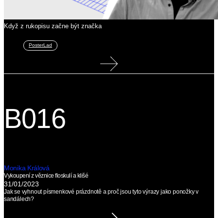
Když z rukopisu začne být značka
PosterLad
B016
Monika Králová
Vykoupení z věznice floskulí a klišé
31/01/2023
Jak se vyhnout písmenkové prázdnotě a proč jsou tyto výrazy jako ponožky v
sandálech?