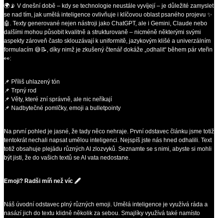
🌍📡 V dnešní době – kdy se technologie neustále vyvíjejí – je důležité zamyslet
se nad tím, jak umělá inteligence ovlivňuje i klíčovou oblast psaného projevu ✨
🤖. Texty generované nejen nástroji jako ChatGPT, ale i Gemini, Claude nebo
dalšími mohou působit kvalitně a strukturovaně – nicméně některými svými
aspekty zároveň často sklouzávají k uniformitě, jazykovým klišé a univerzálním
formulacím 😅📝, díky nimž je zkušený čtenář dokáže „odhalit“ během pár vteřin
👀:
📌 Příliš uhlazený tón
📌 Trpný rod
📌 Věty, které zní správně, ale nic neříkají
📌 Nadbytečné pomlčky, emoji a bulletpointy
Na první pohled je jasné, že tady něco nehraje. První odstavec článku jsme totiž
tentokrát nechali napsat umělou inteligenci. Nejspíš jste nás hned odhalili. Text
totiž obsahuje plejádu různých AI zlozvyků. Seznamte se s nimi, abyste si mohli
být jisti, že do vašich textů se AI vata nedostane.
Emoji? Radši míň než víc 🖋️
Náš úvodní odstavec plný různých emoji. Umělá inteligence je využívá ráda a
nasází jich do textu klidně několik za sebou. Smajlíky využívá také namísto