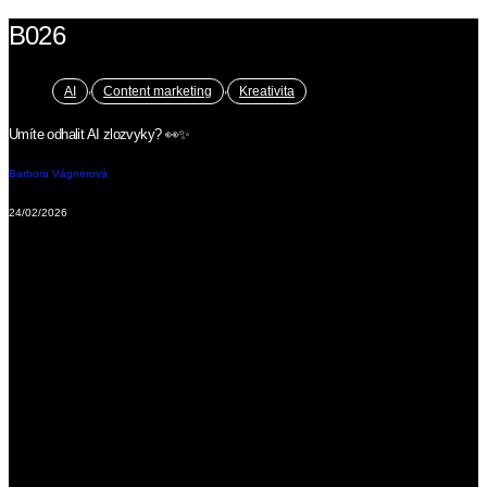
B026
,
,
AI
Content marketing
Kreativita
Umíte odhalit AI zlozvyky? 👀✨
Barbora Vágnerová
24/02/2026