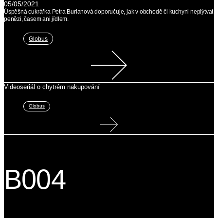
05/05/2021
Úspěšná cukrářka Petra Burianová doporučuje, jak v obchodě či kuchyni neplýtvat
penězi, časem ani jídlem.
Globus
Videoseriál o chytrém nakupování
Globus
B004